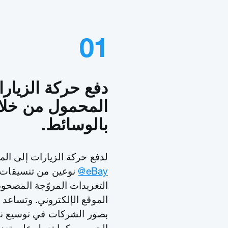
01
دفع حركة الزيار
المحمول من خلا ا
بالوسائط.
لدفع حركة الزيارات إلى ال
‎@eBay
نوعين من تنسيقات إ
التغريدات المروّجة المصحو
الموقع الإلكتروني. وتساعد 
بصور الشركات في توسيع نط