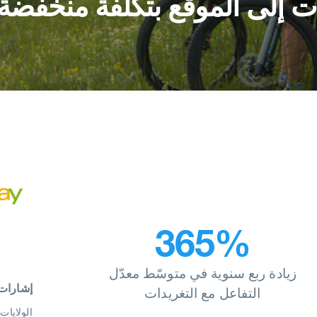
ات إلى الموقع بتكلفة منخفضة
365%
زيادة ربع سنوية في متوسّط معدّل
إشارات
التفاعل مع التغريدات
الولايات