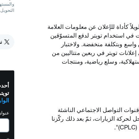
والمسته
التحويل 
طويلاً كأداة للإعلان عن معلومات العلامة
ت في استخدام تويتر لدفع المتسوّقين
ن
اسع وبتكلفة منخفضة. ولاختبار
علانات تويتر في ربعين متتاليين من
ستهلاكية، وسلع رياضية، ومنتجات
أحدث
تويتر
الوا
وقنوات التواصل الاجتماعي الناشئة
عنوان
حل لحركة الزيارات، ثمّ بعد ذلك ركّزنا
.