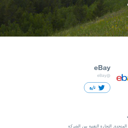
eBay
@eBay
تابِع
 المتحدة
التجارة التقنية بين الشركة