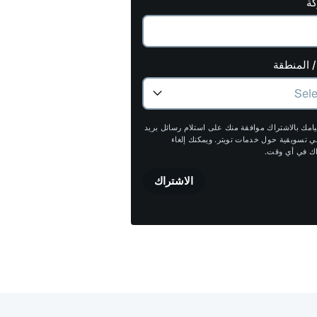
كة
 / المنطقة
قيامك بالاشتراك موافقة منك على استلام رسائل بريد
ني تسويقية حول خدمات تويتر. ويمكنك إلغاء
اك في أي وقت.
الاشتراك