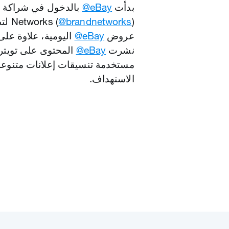
بدأت
‎@eBay
‎@brandnetworks
Networks (
) ل
عروض
‎@eBay
اليومية، علاوة عل
نشرت
‎@eBay
المحتوى على تويتر
مستخدمة تنسيقات إعلانات متنوعة 
الاستهداف.