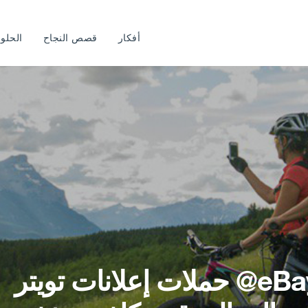
أفكار
قصص النجاح
الحلو
كيف استخدمت ‎@eBay حملات إعلانات تويتر