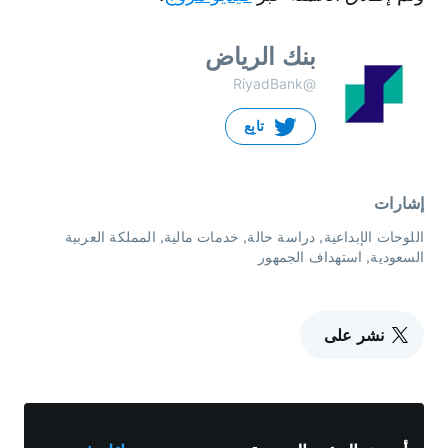
بنك الرياض
@RiyadBank
تابِع
إشارات
اللوحات الإبداعية
دراسة حالة
خدمات مالية
المملكة العربية
السعودية
استهداف الجمهور
نشر على