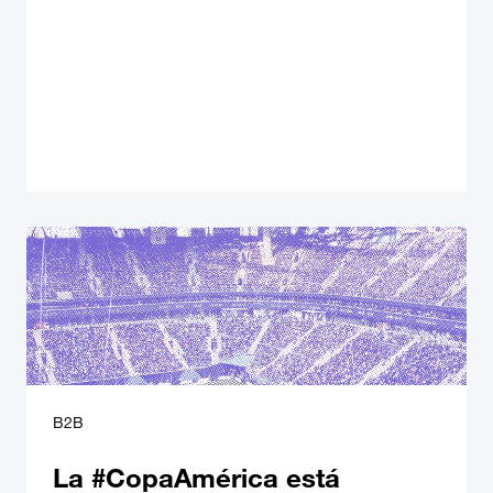
B2B
La #CopaAmérica está