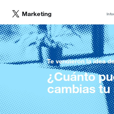
Marketing
Info
Te vendieron la idea de
¿Cuánto pu
cambias tu