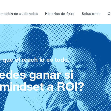
rmación de audiencias
Historias de éxito
Soluciones
C
 que el reach lo es todo.
edes ganar si
 mindset a ROI?