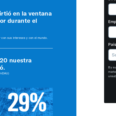
irtió en la ventana
or durante el
Emp
 con sus intereses y con el mundo.
País
020 nuestra
ó.
By su
marke
 (mDAU)
unsub