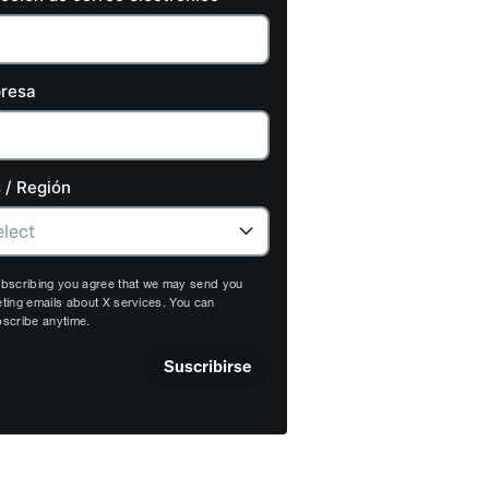
resa
 / Región
bscribing you agree that we may send you
ting emails about X services. You can
scribe anytime.
Suscribirse