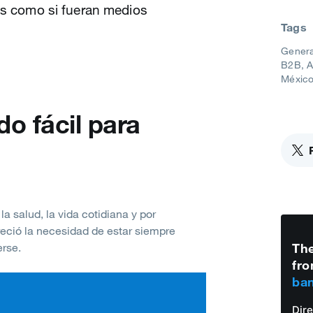
les como si fueran medios
Tags
Genera
B2B
A
Méxic
do fácil para
a salud, la vida cotidiana y por
eció la necesidad de estar siempre
erse.
The
fro
ban
Dir