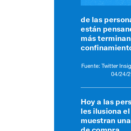
de las person
están pensand
más terminan
confinamient
Fuente: Twitter Ins
04/24/
Hoy a las per
les ilusiona el
muestran una 
de compra.