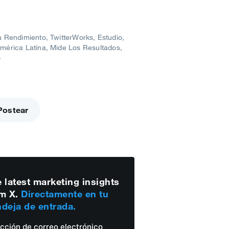
 Rendimiento
TwitterWorks
Estudio
mérica Latina
Mide Los Resultados
o
Postear
 latest marketing insights
m X.
Directamente en tu
deja de entrada.
ección de correo electrónico