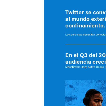
Twitter se conv
al mundo exteri
confinamiento.
Las personas necesitan conectar
En el Q3 del 2
audiencia creci
Monetizable Daily Active Usage