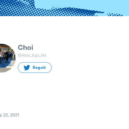
Choi
@Alter_Ego_Mx
Seguir
y 22, 2021