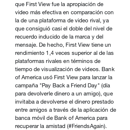
que First View fue la apropiación de
video más efectiva en comparación con
la de una plataforma de video rival, ya
que consiguió casi el doble del nivel de
recuerdo inducido de la marca y del
mensaje. De hecho, First View tiene un
Anuncios de video in-stream
rendimiento 1,4 veces superior al de las
Video Promocionado
plataformas rivales en términos de
Ya sea para ver las noticias deportivas
tiempo de visualización de videos. Bank
Simplifica la fórmula. El Video
imperdibles o para compartir las
of America usó First View para lanzar la
Promocionado te permite promocionar
reacciones sobre el último capítulo de la
campaña "Pay Back a Friend Day" (día
un video desde la cuenta de X de la
temporada de una serie, a las audiencias
para devolverle dinero a un amigo), que
marca. El video se reproduce
les encanta poder descubrir lo que está
invitaba a devolverse el dinero prestado
automáticamente cuando se muestra en
pasando a través de los videos en X.
entre amigos a través de la aplicación de
la cronología de un usuario. Por ejemplo,
Más de 200 publicadores de video de
banca móvil de Bank of America para
Subway usó un Video Promocionado
alta calidad y seguros para la marca
recuperar la amistad (#FriendsAgain).
para promocionar su distintivo sándwich