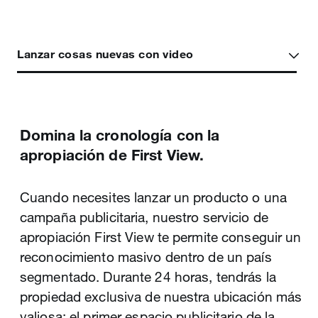
Lanzar cosas nuevas con video
Detente, observa y habla.
Dale vida a tu historia.
Domina la cronología con la
Nos asociamos con muchos de los mejores
En un mercado saturado, una buena historia
apropiación de First View.
publicadores de video del mundo. Cada día,
te ayudará a destacarte. Los videos en X te
ellos comparten contenido de video que las
permiten contar la historia de tu marca de una
Cuando necesites lanzar un producto o una
audiencias están deseosas de descubrir.
forma atractiva e interactiva dentro de la
campaña publicitaria, nuestro servicio de
Aumenta la relevancia y el valor de tu marca
cronología. Orienta tu video a los clientes más
apropiación First View te permite conseguir un
presentando su contenido junto a los videos
interesados en tu mensaje. Observa cómo se
reconocimiento masivo dentro de un país
que le apasionan a tu audiencia.
disparan las métricas y las ventas de tu
segmentado. Durante 24 horas, tendrás la
marca.
propiedad exclusiva de nuestra ubicación más
valiosa: el primer espacio publicitario de la