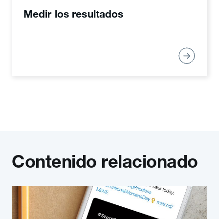
Medir los resultados
clientes de X para obtener más
información.
Contenido relacionado