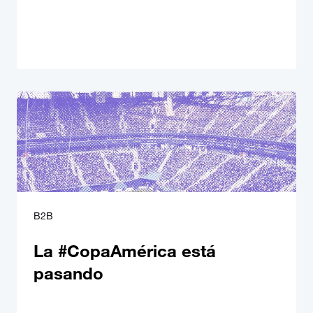
B2B
La #CopaAmérica está
pasando