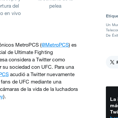
rtura del
pelea
o en vivo
Etiqu
Un Mun
Teleco
De Éxi
fónicos MetroPCS (
@MetroPCS
) es
cial de Ultimate Fighting
sa considera a Twitter como
ar su sociedad con UFC. Para una
PCS
acudió a Twitter nuevamente
es fans de UFC mediante una
 cámaras de la vida de la luchadora
ey
).
La 
más
Twi