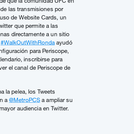
de que la comunidad UFC en
o de las transmisiones por
 uso de Website Cards, un
itter que permite a las
onas directamente a un sitio
e
#WalkOutWithRonda
ayudó
configuración para Periscope,
lendario, inscribirse para
 ver el canal de Periscope de
 la pelea, los Tweets
n a
@MetroPCS
a ampliar su
mayor audiencia en Twitter.