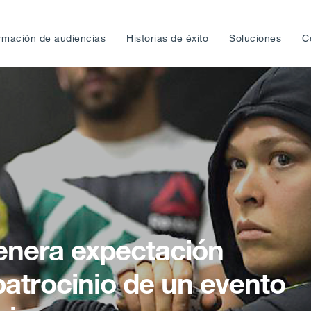
rmación de audiencias
Historias de éxito
Soluciones
C
nera expectación
patrocinio de un evento