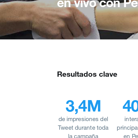
en vivo con P
Resultados clave
3,4M
4
de impresiones del
inter
Tweet durante toda
principa
la campaña
en Pe