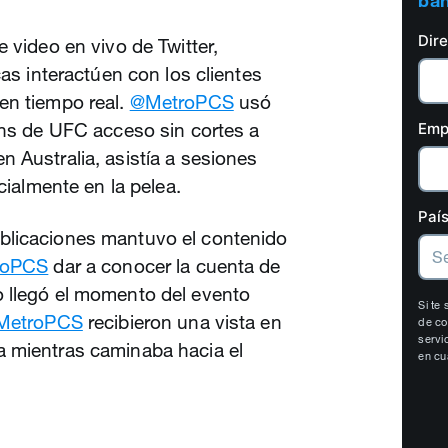
ban
Dir
 video en vivo de Twitter,
cas interactúen con los clientes
en tiempo real.
@MetroPCS
usó
ans de UFC acceso sin cortes a
Emp
 Australia, asistía a sesiones
icialmente en la pelea.
País
blicaciones mantuvo el contenido
roPCS
dar a conocer la cuenta de
 llegó el momento del evento
Si te
MetroPCS
recibieron una vista en
de co
servi
 mientras caminaba hacia el
en cu