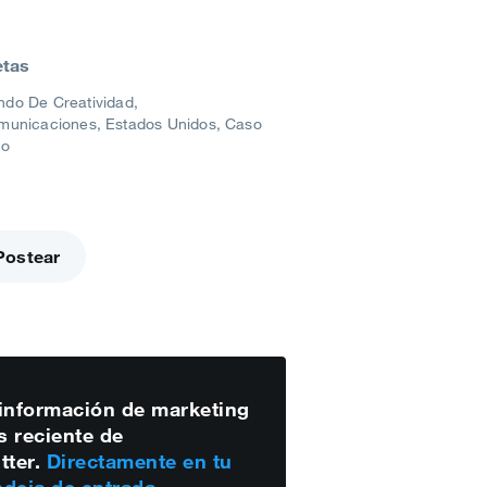
etas
do De Creatividad
municaciones
Estados Unidos
Caso
to
Postear
información de marketing
 reciente de
tter.
Directamente en tu