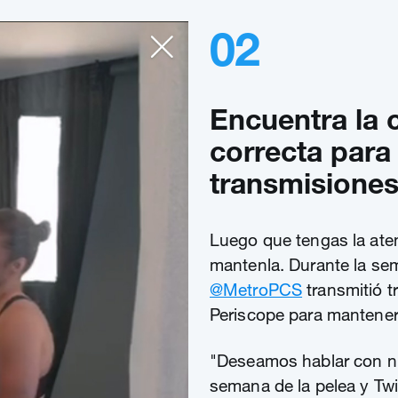
02
Encuentra la 
correcta para 
transmisione
Luego que tengas la ate
mantenla. Durante la sem
@MetroPCS
transmitió t
Periscope para mantener
"Deseamos hablar con nu
semana de la pelea y Twi