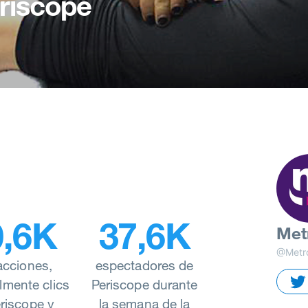
eriscope
0,6K
37,6K
Met
@Metr
acciones,
espectadores de
lmente clics
Periscope durante
riscope y
la semana de la