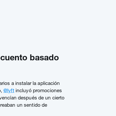
scuento basado
rios a instalar la aplicación
o,
@lyft
incluyó promociones
 vencían después de un cierto
creaban un sentido de