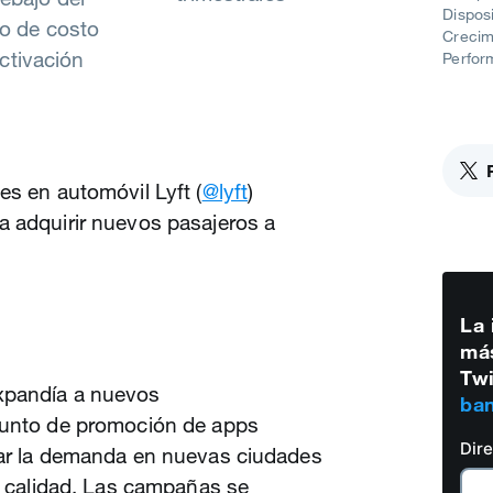
Dispos
vo de costo
Crecim
ctivación
Perfor
es en automóvil Lyft (
@lyft
)
a adquirir nuevos pasajeros a
La 
más
Twi
xpandía a nuevos
ban
junto de promoción de apps
Dir
sar la demanda en nuevas ciudades
ta calidad. Las campañas se