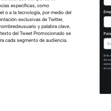
cias específicas, como
t o a la tecnología, por medio del
Emp
ntación exclusivas de Twitter,
nombredeusuario y palabra clave.
l texto del Tweet Promocionado se
País
ara cada segmento de audiencia.
Si te
de co
servi
en cu