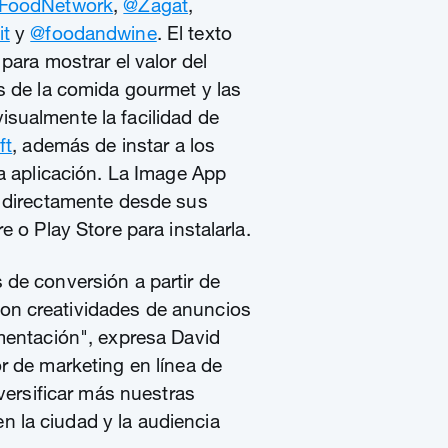
FoodNetwork
,
@Zagat
,
it
y
@foodandwine
. El texto
para mostrar el valor del
s de la comida gourmet y las
sualmente la facilidad de
ft
, además de instar a los
la aplicación. La Image App
s directamente desde sus
e o Play Store para instalarla.
de conversión a partir de
n creatividades de anuncios
mentación", expresa David
r de marketing en línea de
iversificar más nuestras
la ciudad y la audiencia