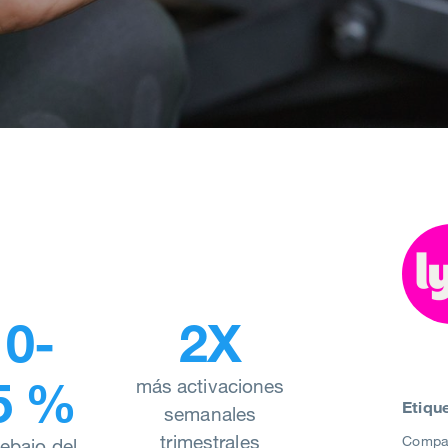
10-
2X
5 %
más activaciones
Etiqu
semanales
trimestrales
Compañ
ebajo del