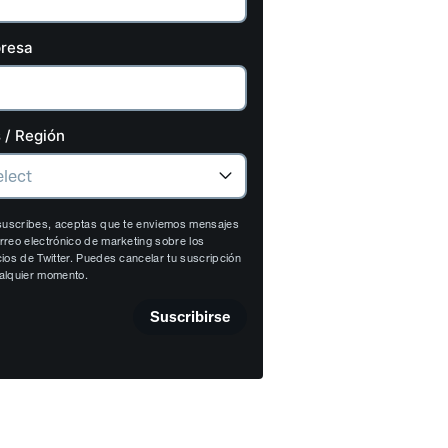
resa
 / Región
 suscribes, aceptas que te enviemos mensajes
rreo electrónico de marketing sobre los
cios de Twitter. Puedes cancelar tu suscripción
alquier momento.
Suscribirse