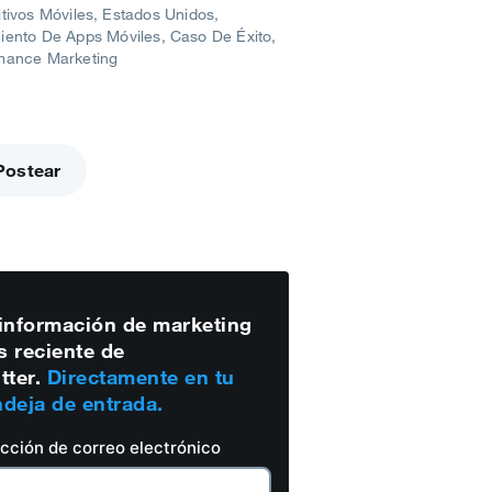
itivos Móviles
Estados Unidos
iento De Apps Móviles
Caso De Éxito
mance Marketing
Postear
información de marketing
 reciente de
tter.
Directamente en tu
deja de entrada.
ección de correo electrónico