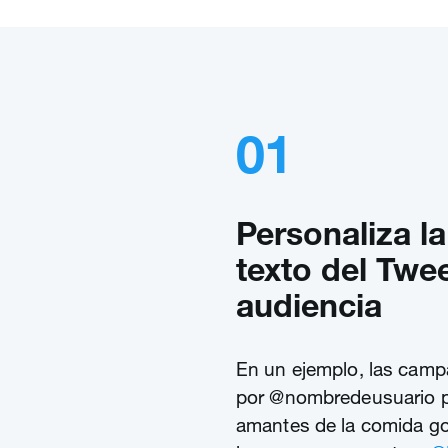
01
Personaliza la
texto del Twe
audiencia
En un ejemplo, las cam
por @nombredeusuario pa
amantes de la comida go