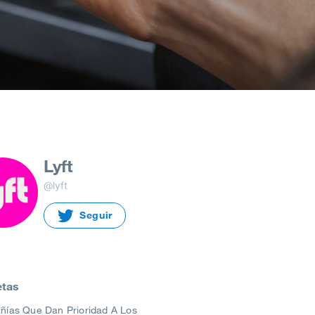
Lyft
@lyft
Seguir
etas
ías Que Dan Prioridad A Los