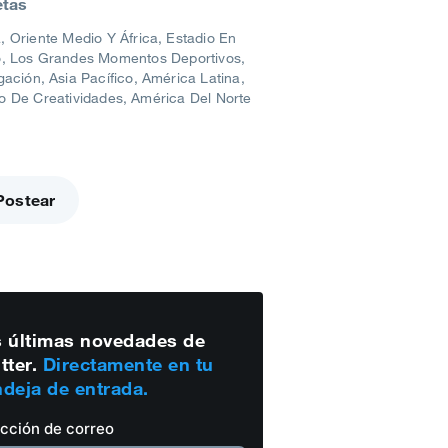
etas
, Oriente Medio Y África
Estadio En
o
Los Grandes Momentos Deportivos
igación
Asia Pacífico
América Latina
o De Creatividades
América Del Norte
Postear
 últimas novedades de
tter.
Directamente en tu
deja de entrada.
ección de correo