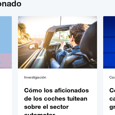
ionado
Investigación
Cas
Cómo los aficionados
C
de los coches tuitean
c
sobre el sector
g
automotor