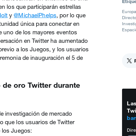
Etiqu
en los que participarán estrellas
Europa
olt
y
@MichaelPhelps
, por lo que
Direct
tunidad única para conectar en
Invest
Espaci
nte uno de los mayores eventos
ersación en Twitter ha aumentado
revio a los Juegos, y los usuarios
eremonia de inauguración el 5 de
 de oro Twitter durante
Las
Twi
 de investigación de mercado
ban
o que los usuarios de Twitter
 los Juegos:
Dir