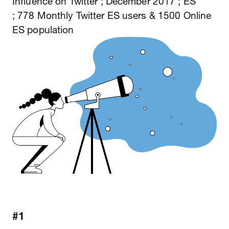
Influence on Twitter ; December 2017 ; ES
; 778 Monthly Twitter ES users & 1500 Online
ES population
#1