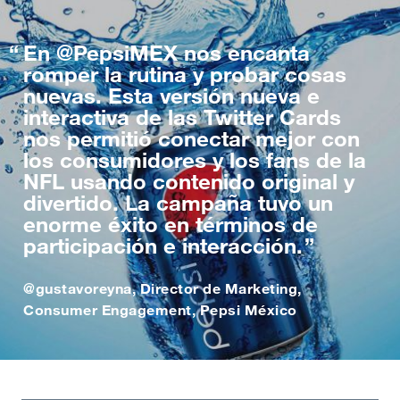
En @PepsiMEX nos encanta
romper la rutina y probar cosas
nuevas. Esta versión nueva e
interactiva de las Twitter Cards
nos permitió conectar mejor con
los consumidores y los fans de la
NFL usando contenido original y
divertido. La campaña tuvo un
enorme éxito en términos de
participación e interacción.
@gustavoreyna, Director de Marketing,
Consumer Engagement, Pepsi México