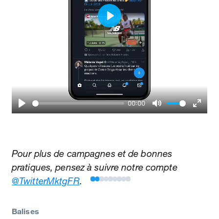
Play
00:00
Play
Mute
Enter
fullscr
Pour plus de campagnes et de bonnes
pratiques, pensez à suivre notre compte
@TwitterMktgFR
.
Balises