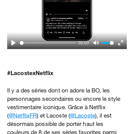
00:00
Play
Mute
Enter
fullscr
#LacostexNetflix
Il y a des séries dont on adore la BO, les
personnages secondaires ou encore le style
vestimentaire iconique. Grâce à Netflix
(
@NetflixFR
) et Lacoste (
@Lacoste
), il est
désormais possible de porter haut les
couleurs de 8 de ses séries favorites parmi