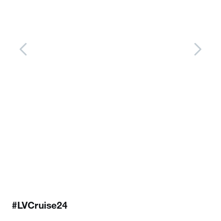
er
lscreen
#LVCruise24