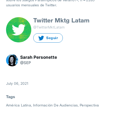
sobre los Juegos Paralímpicos de Verano?», n = 2285
usuarios mensuales de Twitter.
Twitter Mktg Latam
@TwitterMktLatam
Seguir
Sarah Personette
@SEP
July 06, 2021
Tags
América Latina
Información De Audiencias
Perspectiva