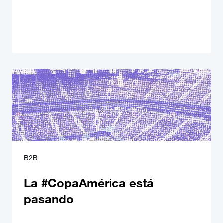
B2B
La #CopaAmérica está
pasando