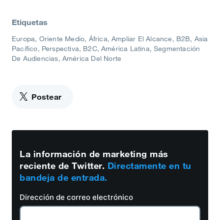
Etiquetas
Europa, Oriente Medio, África
Ampliar El Alcance
B2B
Asia
Pacífico
Perspectiva
B2C
América Latina
Segmentación
De Audiencias
América Del Norte
Postear
La información de marketing más
reciente de Twitter.
Directamente en tu
bandeja de entrada.
Dirección de correo electrónico