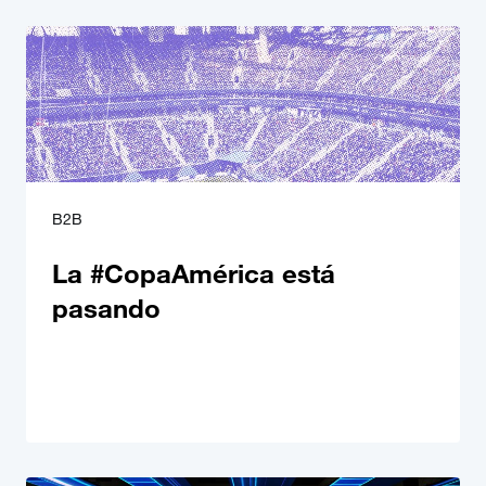
B2B
La #CopaAmérica está
pasando