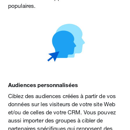
Ciblage par @nomdutilisateur
populaires.
Établissez des liens avec les utilisateurs en
fonction des internautes et des marques qu'ils
suivent.
Audiences personnalisées
Ciblez des audiences créées à partir de vos
Ciblage par mots-clés
données sur les visiteurs de votre site Web
Ciblez les utilisateurs en fonction des mots-
et/ou de celles de votre CRM. Vous pouvez
clés mentionnés dans leurs posts récents et
aussi importer des groupes à cibler de
dans les posts auxquels ils ont récemment
partenaires spécifiques qui proposent des