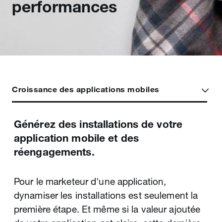
performances
Croissance des applications mobiles
Générez des installations de votre
Attirez sur votre site des visiteurs au
application mobile et des
taux de conversion élevé.
réengagements.
La publicité à la performance est un défi dans
Pour le marketeur d'une application,
cette nouvelle ère mobile : les écrans sont
dynamiser les installations est seulement la
petits, les modèles d'engagement sont
première étape. Et même si la valeur ajoutée
différents, et de nombreux utilisateurs mobiles