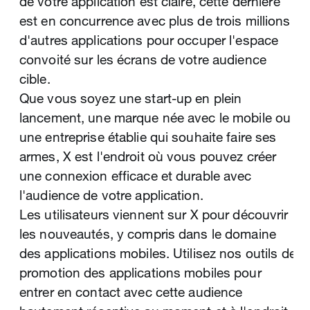
de votre application est claire, cette dernière
privilégient toujours l'ordinateur pour leurs
est en concurrence avec plus de trois millions
conversions. Comment relever les défis de
d'autres applications pour occuper l'espace
l'ère mobile et augmenter le trafic et les
convoité sur les écrans de votre audience
conversions sur votre site ?
cible.
Utilisez les Publicités X pour transformer vos
Que vous soyez une start‑up en plein
audiences mobiles en clients. Entrez en
lancement, une marque née avec le mobile ou
contact avec les utilisateurs sur la base de
une entreprise établie qui souhaite faire ses
leurs centres d'intérêt du moment, et
armes, X est l'endroit où vous pouvez créer
incitez‑les à passer à l'action avec des posts
une connexion efficace et durable avec
sponsorisés natifs contenant des médias.
l'audience de votre application.
Même si la conversion de vos clients
Les utilisateurs viennent sur X pour découvrir
s'effectue au final sur votre site depuis un
les nouveautés, y compris dans le domaine
ordinateur, vous disposerez d'une visibilité sur
des applications mobiles. Utilisez nos outils de
tous les chemins de conversion
promotion des applications mobiles pour
multi‑appareils. Vous pouvez aussi amplifier
entrer en contact avec cette audience
votre succès et améliorer vos performances