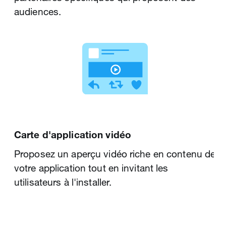
réagi.
audiences.
Carte d'application vidéo
Audiences personnalisées
Proposez un aperçu vidéo riche en contenu de
Ciblez des audiences créées à partir de vos
votre application tout en invitant les
données sur les visiteurs de votre site Web
utilisateurs à l'installer.
et/ou de celles de votre CRM. Vous pouvez
aussi importer des groupes à cibler de
partenaires spécifiques qui proposent des