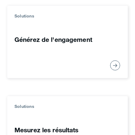
Solutions
Générez de l'engagement
Website tag
Placez un extrait de code sur les pages de
votre site et obtenez des statistiques
détaillées pour chaque chemin de conversion,
dont les chemins de conversion multi-
appareils.
Solutions
Mesurez les résultats