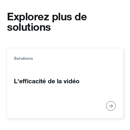
audiences.
Explorez plus de
solutions
Solutions
Carte de site Web
L'efficacité de la vidéo
Utilisez un format publicitaire natif pour
associer des images de qualité à un call-to-
action et générer des visites sur votre site et
des conversions.