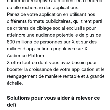
hautement réceptive au moment et à l'endroit
en menant vos campagnes Publicités X sur
où elle recherche des applications.
des milliers d'applications et de sites
Parlez de votre application en utilisant nos
populaires.
différents formats publicitaires, qui tirent parti
Les marketeurs qui utilisent les Publicités X
de critères de ciblage social exclusifs pour
pour leurs campagnes à la performance
atteindre une audience potentielle de plus de
profitent d'un avantage unique : les données
800 millions de personnes sur X et sur des
mobiles en temps réel. X offre une visibilité
milliers d'applications populaires sur X
optimale sur les centres d'intérêt et l'intention
Audience Platform.
des utilisateurs, sur tous les appareils,
X offre tout ce dont vous avez besoin pour
applications et sites. Nous disposons d'une
booster la croissance de votre application et le
capacité exclusive de détection des passions
réengagement de manière rentable et à grande
des utilisateurs, de leurs souhaits et de leurs
échelle.
besoins, et cela quand et là où ils
apparaissent. Nos données mobiles en temps
réel vous permettent d'établir un lien en direct
Solutions pour vous aider à relever ce
avec vos clients aux moments où leur
défi