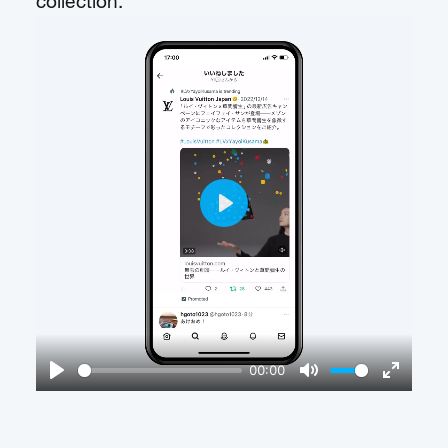
collection.
Play
00:00
Play
Mute
Enter
fullscree