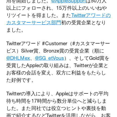
用を開始しました。
@AppleSupport
は50万人
以上にフォローされ、15万件以上のいいねや
リツイートを得ました。また
Twitterアワードの
カスタマーサービス部門
初の受賞企業となり
ました。
Twitterアワード #Customer（#カスタマーサー
ビス）Silver賞、Bronze賞の受賞企業（順に
@DHLMex
、
@SG_etVous
）、そしてGold賞を
受賞したAppleの取り組みは、Twitterが企業と
お客様の会話を変え、双方に利益をもたらし
た好例です。
Twitterの導入により、Appleはサポートの平均
待ち時間を17時間から数分単位へと減らしま
した。また同社では役立つヒントや裏技を動
画で紹介するなどTwitterを活用しながら、お客