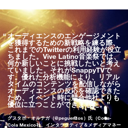
オーディエンスのエンゲージメント
を獲得するための新戦略を練る際、
これまでのTwitterの利用経験が役立
ちました。Vive Latino音楽祭では、
何か新しいことに挑戦したいと考え
ていました。それがSnappyTVで
す。優れた分析機能により、リアル
タイムのコンテンツを配信しながら
オーディエンスの反応を確認できた
ため、イベント時に競合他社よりも
優位に立つことができました。
グスタボ・オルテガ（@pegueritos）氏（Coca-
Cola Mexico社、インタラクティブ＆メディアマネー