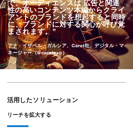
で、オーディエンスは 広告と関連
性の高いコンテンツ本編からクライ
アントのブランドを想起すると同時
に、ブランドに対する関心が呼び覚
まされます。
アナ・イザベル・ガルシア、Carat社、デジタル・マ
ネージャー（@caratesp）
活用したソリューション
リーチを拡大する