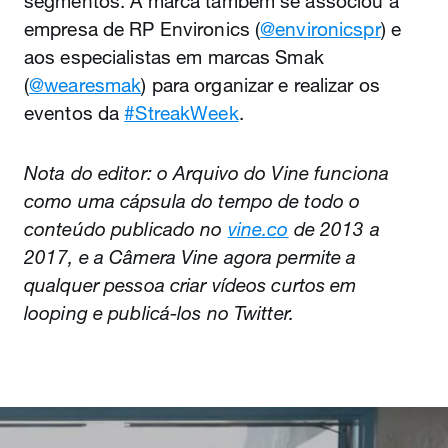
segmentos. A marca também se associou à
empresa de RP Environics (
@environicspr
) e
aos especialistas em marcas Smak
(
@wearesmak
) para organizar e realizar os
eventos da
#StreakWeek
.
Nota do editor: o Arquivo do Vine funciona
como uma cápsula do tempo de todo o
conteúdo publicado no
vine.co
de 2013 a
2017, e a Câmera Vine agora permite a
qualquer pessoa criar vídeos curtos em
looping e publicá-los no Twitter.