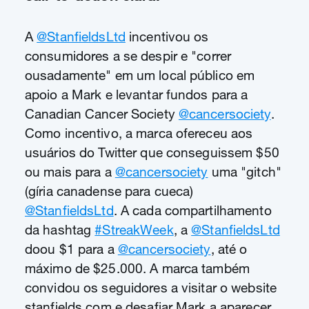
A
@StanfieldsLtd
incentivou os
consumidores a se despir e "correr
ousadamente" em um local público em
apoio a Mark e levantar fundos para a
Canadian Cancer Society
@cancersociety
.
Como incentivo, a marca ofereceu aos
usuários do Twitter que conseguissem $50
ou mais para a
@cancersociety
uma "gitch"
(gíria canadense para cueca)
@StanfieldsLtd
. A cada compartilhamento
da hashtag
#StreakWeek
, a
@StanfieldsLtd
doou $1 para a
@cancersociety
, até o
máximo de $25.000. A marca também
convidou os seguidores a visitar o website
stanfields.com e desafiar Mark a aparecer