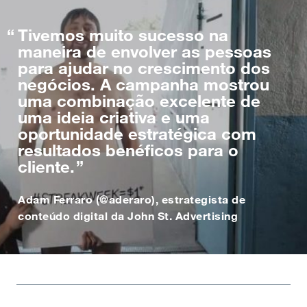
Tivemos muito sucesso na
maneira de envolver as pessoas
para ajudar no crescimento dos
negócios. A campanha mostrou
uma combinação excelente de
uma ideia criativa e uma
oportunidade estratégica com
resultados benéficos para o
cliente.
Adam Ferraro (@aderaro), estrategista de
conteúdo digital da John St. Advertising