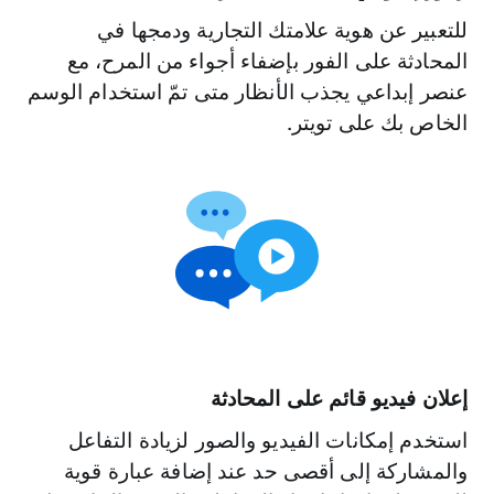
للتعبير عن هوية علامتك التجارية ودمجها في
المحادثة على الفور بإضفاء أجواء من المرح، مع
عنصر إبداعي يجذب الأنظار متى تمّ استخدام الوسم
الخاص بك على تويتر‬.
الجماهير المخصصة
استهدف الجماهير التي تم إنشاؤها من زوار موقع
الويب أو بيانات إدارة علاقات العملاء أو كلاهما.
ويُمكنك أيضًا استيراد مجموعات الاستهداف من
بعض شركاء جماهير معينة.
إعلان فيديو قائم على المحادثة
استخدم إمكانات الفيديو والصور لزيادة التفاعل
والمشاركة إلى أقصى حد عند إضافة عبارة قوية