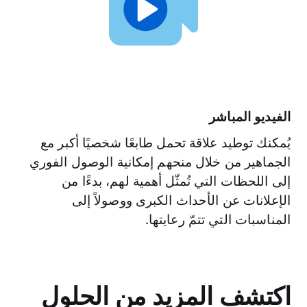
استهداف الأحداث
لاكتشاف الأحداث على تويتر والتخطيط لها وتفعيلها
بسرعة وسهولة. للبدء، ما عليك سوى البحث في
تقويم الأحداث على ads.X.com/events ثمّ الانتقال
الفيديو المباشر
إلى لوحة معلومات الإعلانات.
يُمكنك توطيد علاقة تحمل طابعًا شخصيًا أكبر مع
الجماهير من خلال منحهم إمكانية الوصول الفوري
إلى اللحظات التي تُمثّل أهمية لهم، بدءًا من
الإعلانات عن الأحداث الكبرى ووصولاً إلى
المناسبات التي تتمّ رعايتها.
اكتشف المزيد من الحلول
استهداف المحادثات