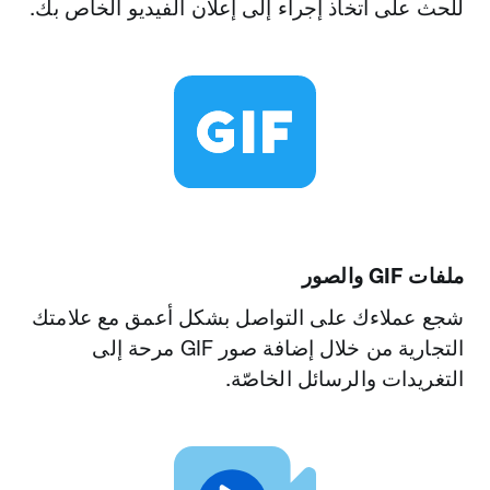
للحث على اتخاذ إجراء إلى إعلان الفيديو الخاص بك.
استهداف التلفاز
يُمكنك التأسيس على استراتيجية التلفزيون الشاملة
لديك وذلك بالوصول إلى الأشخاص المتفاعلين مع
عروض تلفزيونية معيّنة قبل أو بعد أو أثناء عملية بثّ
بحسب الشبكة أو النوع.
ملفات GIF والصور
شجع عملاءك على التواصل بشكل أعمق مع علامتك
التجارية من خلال إضافة صور GIF مرحة إلى
التغريدات والرسائل الخاصّة.