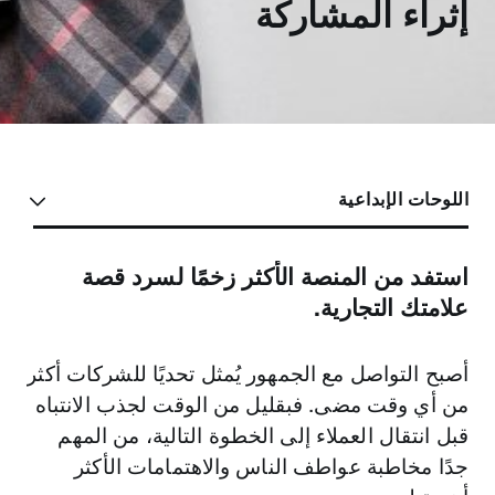
إثراء المشاركة
اللوحات الإبداعية
استفد من المنصة الأكثر زخمًا لسرد قصة
الوصول إلى الأشخاص في المكان والزمان
الوصول إلى جمهورك الأكثر قيمة بالنسبة لك
الأكثر أهمية لك.
علامتك التجارية.
وعلى نطاق واسع، وقتما دعت الحاجة لذلك.
يتوجه الأشخاص إلى تويتر لاكتشاف ما يدور في
سواء كنت تطلق منتجًا جديدًا أو تبدأ حملة أو تخبر
أصبح التواصل مع الجمهور يُمثل تحديًا للشركات أكثر
العالم، ومشاركة المعلومات على الفور، وكذلك
من أي وقت مضى. ‏‫فبقليل من الوقت لجذب الانتباه
قصة عن علامة تجارية، فيجب على المسوّقين التميز
وسط صخب المنافسة وزيادة الوعي.
قبل انتقال العملاء إلى الخطوة التالية، من المهم
للتواصل مع الأشخاص والشركات حول العالم. ومع
جدًا مخاطبة عواطف الناس والاهتمامات الأكثر
لقد قمنا بتصميم حلول خاصة بالوعي الجماهيري،
مئات الملايين من المستخدمين وما يربو على 500