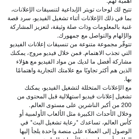
أهمية لهم.
مليون تغريدة يتمّ إرسالها يوميًا، يوجد إيقاع منتظم
متمثلة في ميزتي "المشاهدة الأولى" و"موضوعات
مروّجة"، لمساعدتك في زيادة نطاق الوصول
للمحادثة حيث يتبادل الأشخاص الحديث حول
تتيح لك لوحات تويتر الإبداعية لتنسيقات الإعلانات،
حياتهم، واحتياجاتهم، وآمالهم، والأشياء التي
والتواصل مع الجمهور الأكثر قيمة بالنسبة لك في
بما في ذلك الإعلانات أثناء تشغيل الفيديو، سرد قصة
اللحظات المهمة.
يقومون بها في ذات الوقت. وتعدّ كل تغريدة على
غنية بالمعلومات وذات صلة وثيقة، لتعزيز المشاركة
والإلهام والتواصل مع جمهورك.
حدة بمثابة مؤشر على نية المستخدم، حيث تُنشئ
قصة مدهشة حول حياة المستهلك واهتماماته،
تتوفّر مجموعة متنوعة من تنسيقات إعلانات الفيديو
وسائل تساعدك في تجاوز هذا التحدي
التي تجذب الاهتمام. فمن خلال فيديو مروج، يمكنك
والأشياء التي يقوم بها، والأمور التي يبحث عنها في
حياته في تلك اللحظة.
مشاركة أفضل ما لديك من مواد الفيديو مع هؤلاء
هناك أمثلة تنشأ حول سلوك الإنسان. فالناس
الذين هم أكثر تجاوبًا مع علامتك التجارية واهتمامًا
بها.
يخبروننا عند شعورهم بالجوع أو عندما يدخلون في
مع الإعلانات المتخللة لتشغيل الفيديو، يمكنك
مرحلة حياتية جديدة، مثل تكوين أسرة أو شراء
منزل جديد. وتُسهم معرفة من يقوم الأشخاص
تشغيل إعلانات فيديو استهلالية قبل المحتوى من
200 من أكبر الناشرين على مستوى العالم.
بمتابعته والتغريدات التي تروق لهم في رسم قصة
وخلال الأحداث الكبيرة مثل الألعاب الأولمبية أو
غنية بالمعلومات حول الأشياء التي يهتمون لأمرها،
مثل نشاط تجاري ما أو أيقونة للموضة والأزياء.
كأس العالم، تساعدك "رعاية تشغيل البث" في
الوصول إلى العملاء على منصة واحدة يلجأ إليها
الموضوعات المروّجة