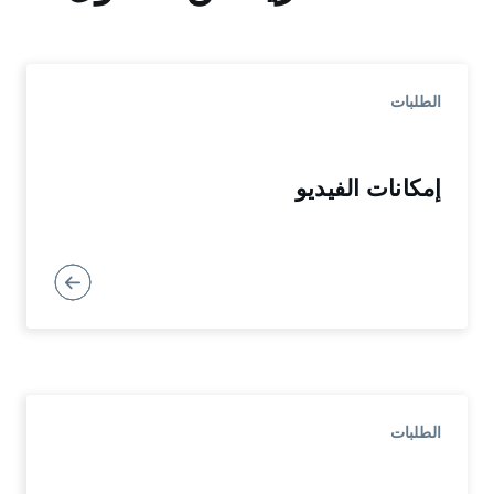
يمكنك استهداف الجماهير بسهولة استنادًا إلى
المحادثات التي شاركوا فيها بنشاط على تويتر. ‏‫اختر
بين ما يزيد على عشرة آلاف موضوع محادثة عبر 25
الطلبات
فئة، مثل الرياضة ونمط الحياة وألعاب الفيديو
والكتب والمزيد!‬
إمكانات الفيديو
الطلبات