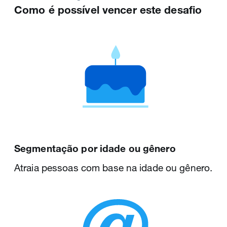
Como é possível vencer este desafio
@Vídeo Promovido
Divulgue uma história atrativa usando
formatos inovadores de anúncios de vídeo
nativos...
Assuntos Promovidos
Conecte-se com os momentos que são
importantes para seu público valioso usando
os Assuntos Promovidos. O Assunto
Segmentação por idade ou gênero
Promovido é um domínio de 24 horas da
Atraia pessoas com base na idade ou gênero.
plataforma que permite que sua marca
posicione um assunto da marca na lista de
principais assuntos, o ponto de partida da
descoberta em tempo real. Os Assuntos
Anúncios em vídeo in-stream