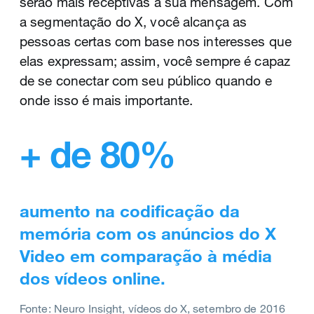
serão mais receptivas a sua mensagem. Com
gigantesco nas datas mais decisivas para sua
compartilhar GIFs customizados e vídeos em
a segmentação do X, você alcança as
marca.
tom de conversa.
pessoas certas com base nos interesses que
Com nosso pacote de produtos, você também
elas expressam; assim, você sempre é capaz
30%
tem acesso a plataformas e formatos
de se conectar com seu público quando e
inovadores que são exclusivos do X.
onde isso é mais importante.
Você tem histórias incríveis para compartilhar.
probabilidade maior de
O X tem a gama de criativos para dar vida a
+ de 80%
recomendar uma empresa depois
essas histórias.
de receber uma resposta.
Como é possível vencer este desafio
aumento na codificação da
Fonte: Applied Marketing Science para o X, janeiro a
julho de 2016
memória com os anúncios do X
Como é possível vencer este desafio
Video em comparação à média
dos vídeos online.
Fonte: Neuro Insight, vídeos do X, setembro de 2016