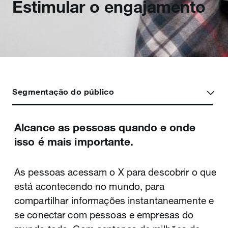
Estimular o engajamento
Segmentação do público
Alcance as pessoas quando e onde
A plataforma mais dinâmica e ativa
Conecte-se a um público engajado e
isso é mais importante.
para a história de sua marca.
influente.
As pessoas acessam o X para descobrir o que
Conectar-se com o público nunca foi tão
As pessoas mais influentes acessam o X para
está acontecendo no mundo, para
desafiador para as empresas quanto agora.
criar e consumir conteúdo. E não são apenas
compartilhar informações instantaneamente e
São apenas alguns instantes para atrair os
os publishers, as marcas e celebridades
se conectar com pessoas e empresas do
clientes antes que eles desviem a atenção
famosas; mais de 800 milhões de visitantes