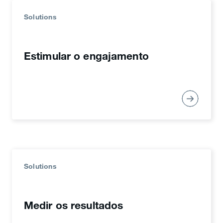
Solutions
Periscope
Estimular o engajamento
Use o streaming ao vivo para estabelecer uma
relação mais pessoal com seu público,
oferecendo acesso em tempo real aos
momentos mais importantes, como
comunicados relevantes, desfiles de moda e
eventos patrocinados.
Solutions
Para saber mais, faça
download do manual
Fazer download
Seis Maneiras de
Medir os resultados
Estabelecer sua Marca.