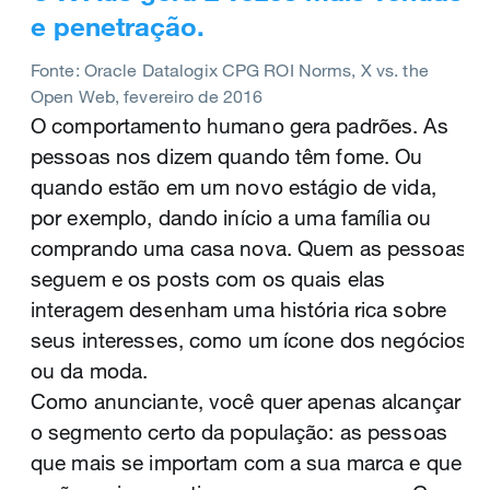
Com nossas soluções, você consegue
e penetração.
alcançar as pessoas naturalmente no
Os diversos formatos de anúncios em vídeo
momento em que elas estão mais envolvidas
Fonte: Oracle Datalogix CPG ROI Norms, X vs. the
atraem atenção no momento mais importante,
Open Web, fevereiro de 2016
com suas paixões. Todo o conteúdo
segmentando os usuários que serão mais
O comportamento humano gera padrões. As
elaborado que os usuários criam no X —
receptivos e terão mais interesse em sua
pessoas nos dizem quando têm fome. Ou
assim como as ações que eles realizam fora
marca. No X Ads, você distribui seus melhores
quando estão em um novo estágio de vida,
da plataforma — são indicadores de grande
ativos de vídeo por meio de Vídeos
por exemplo, dando início a uma família ou
eficácia que você pode usar.
Promovidos segmentados e dá vida nova aos
comprando uma casa nova. Quem as pessoas
Nossas soluções também permitem alcançar
seus ativos existentes com os anúncios pre-
seguem e os posts com os quais elas
o público premium do X, aquele que é mais
roll. Com os patrocínios customizados do
interagem desenham uma história rica sobre
relevante para você. Com nosso pacote de
Amplify, você patrocina e gera receita com os
seus interesses, como um ícone dos negócios
segmentação, você pode explorar a paixão
vídeos de 200 das maiores redes de TV do
ou da moda.
dos usuários em relação a eventos e
mundo. Além disso, quando acontecem
Como anunciante, você quer apenas alcançar
momentos culturais, enquanto nossos
grandes eventos ao redor do mundo, como as
o segmento certo da população: as pessoas
Assuntos Promovidos e os produtos First
Olimpíadas ou a Copa do Mundo, o X é o
que mais se importam com a sua marca e que
View possibilitam alcançar um público
primeiro lugar que o público acessa para ver e