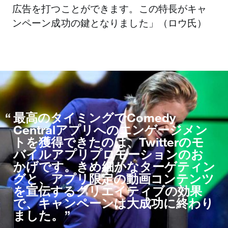
広告を打つことができます。この特長がキャ
ンペーン成功の鍵となりました」（ロウ氏）
最高のタイミングでComedy
Centralアプリへのエンゲージメン
トを獲得できたのは、Twitterのモ
バイルアプリプロモーションのお
かげです。きめ細かなターゲティン
グと、アプリ限定の動画コンテンツ
を宣伝するクリエイティブの効果
で、キャンペーンは大成功に終わり
ました。