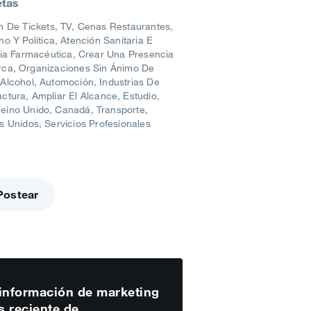
etas
n De Tickets
TV
Cenas Restaurantes
no Y Política
Atención Sanitaria E
ria Farmacéutica
Crear Una Presencia
rca
Organizaciones Sin Ánimo De
Alcohol
Automoción
Industrias De
ctura
Ampliar El Alcance
Estudio
eino Unido
Canadá
Transporte
s Unidos
Servicios Profesionales
Postear
información de marketing
 reciente de