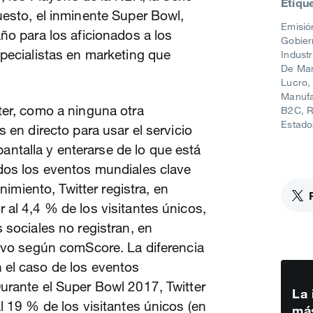
Etiqu
uesto, el inminente Super Bowl,
Emisió
ño para los aficionados a los
Gobier
pecialistas en marketing que
Indust
De Ma
Lucro
Manufa
ter, como a ninguna otra
B2C
R
Estado
 en directo para usar el servicio
talla y enterarse de lo que está
dos los eventos mundiales clave
enimiento, Twitter registra, en
al 4,4 % de los visitantes únicos,
 sociales no registran, en
tivo según comScore. La diferencia
 el caso de los eventos
urante el Super Bowl 2017, Twitter
La 
l 19 % de los visitantes únicos (en
más