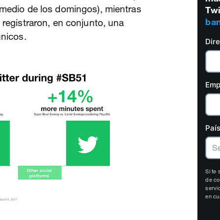
omedio de los domingos), mientras
Twi
ban
 registraron, en conjunto, una
únicos.
Dir
Emp
País
Si te
de co
servi
en cu