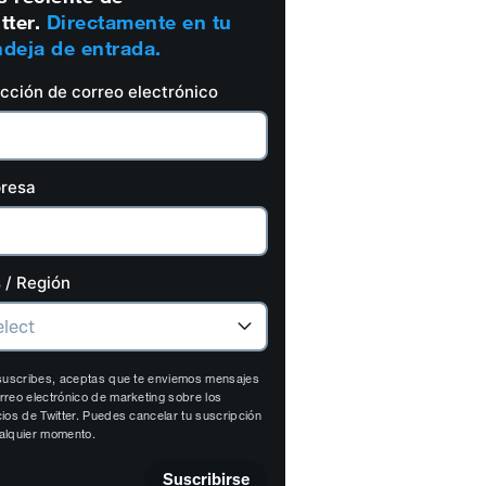
tter.
Directamente en tu
deja de entrada.
ección de correo electrónico
resa
 / Región
 suscribes, aceptas que te enviemos mensajes
rreo electrónico de marketing sobre los
cios de Twitter. Puedes cancelar tu suscripción
alquier momento.
Suscribirse