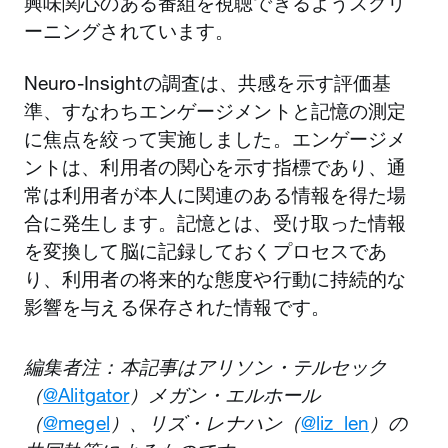
興味関心のある番組を視聴できるようスクリ
ーニングされています。
Neuro-Insightの調査は、共感を示す評価基
準、すなわちエンゲージメントと記憶の測定
に焦点を絞って実施しました。エンゲージメ
ントは、利用者の関心を示す指標であり、通
常は利用者が本人に関連のある情報を得た場
合に発生します。記憶とは、受け取った情報
を変換して脳に記録しておくプロセスであ
り、利用者の将来的な態度や行動に持続的な
影響を与える保存された情報です。
編集者注：本記事はアリソン・テルセック
（
@Alitgator
）メガン・エルホール
（
@megel
）、リズ・レナハン（‎
@liz_len
）の