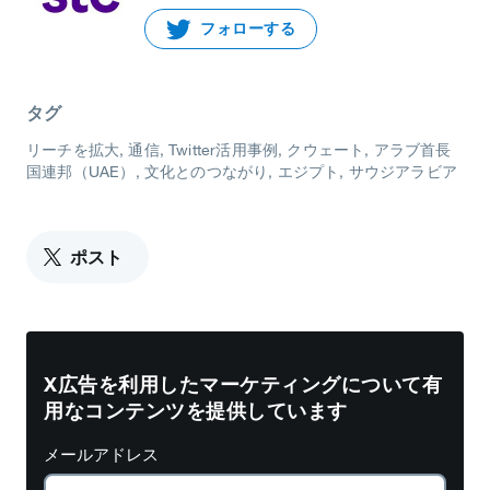
フォローする
タグ
リーチを拡大
通信
Twitter活用事例
クウェート
アラブ首長
国連邦（UAE）
文化とのつながり
エジプト
サウジアラビア
ポスト
X広告を利用したマーケティングについて有
用なコンテンツを提供しています
メールアドレス