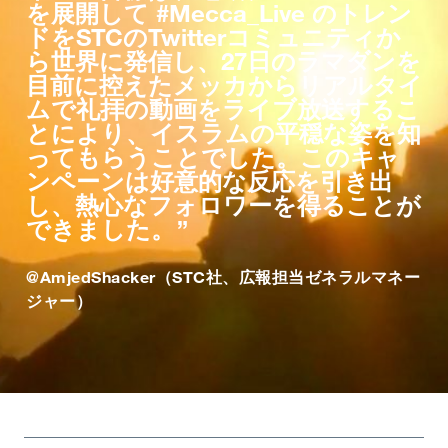
を展開して #Mecca_Live のトレン
ドをSTCのTwitterコミュニティか
ら世界に発信し、27日のラマダンを
目前に控えたメッカからリアルタイ
ムで礼拝の動画をライブ放送するこ
とにより、イスラムの平穏な姿を知
ってもらうことでした。このキャ
ンペーンは好意的な反応を引き出
し、熱心なフォロワーを得ることが
できました。
@AmjedShacker（STC社、広報担当ゼネラルマネー
ジャー）