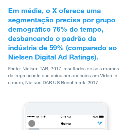
Em média, o X oferece uma
Em quatro estudos realizados
segmentação precisa por grupo
para quatro marcas, as
demográfico 76% do tempo,
campanhas de marketing do X
desbancando o padrão da
ofereceram um retorno sobre
indústria de 59% (comparado ao
investimento 40% mais alto que a
Nielsen Digital Ad Ratings).
média de outros canais em
Fonte: Nielsen TAR, 2017, resultados de seis marcas
conjunto.
de larga escala que veiculam anúncios em Vídeo In-
stream, Nielsen DAR US Benchmark, 2017
Fonte: Data2Decisions Marketing Mix Model, 2017