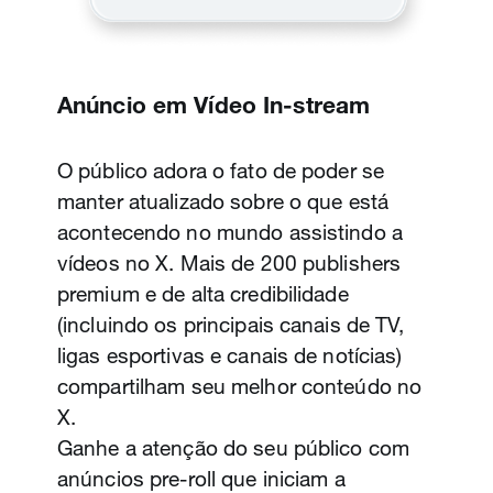
marca e lembrança da mensagem. Na
verdade, o First View supera as
plataformas concorrentes em 1,4 vezes
Anúncio em Vídeo In-stream
no que se refere a tempo de
Vídeo Promovido
visualização. O Bank of America usou
O público adora o fato de poder se
seu primeiro First View para o
Mantenha a fórmula simples. Um Vídeo
manter atualizado sobre o que está
lançamento do Pay Back a Friend Day
Promovido permite promover o vídeo da
acontecendo no mundo assistindo a
("Dia de Pagar o que Deve ao seu
conta de uma marca no X. Ele é
vídeos no X. Mais de 200 publishers
Amigo"), para celebrar a ação
reproduzido automaticamente ao ser
premium e de alta credibilidade
#FriendsAgain ("Amigos Novamente"). A
exibido na timeline de um usuário. Por
(incluindo os principais canais de TV,
ideia era que todos utilizassem o
exemplo, o Subway utilizou um Vídeo
ligas esportivas e canais de notícias)
aplicativo mobile do banco para efetuar
Promovido para promover um de seus
compartilham seu melhor conteúdo no
esses pagamentos.
wraps, investindo tanto em seu negócio
X.
de sanduíches quanto em sua
Ganhe a atenção do seu público com
Chame também a atenção dos
criatividade de marketing em vídeo.
anúncios pre-roll que iniciam a
consumidores que provavelmente não