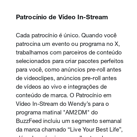
Video Website Cards
Patrocínio de Vídeo In-Stream
Faça o público realizar ações após
assistir ao seu vídeo. Os Video Website
Cada patrocínio é único. Quando você
Cards direcionam os consumidores com
patrocina um evento ou programa no X,
dispositivos móveis para o seu site. A
trabalhamos com parceiros de conteúdo
Dairy Queen inspirou seus clientes a
selecionados para criar pacotes perfeitos
saborearem a delícia do mês e a
para você, como anúncios pre-roll antes
visitarem o website para encontrar a loja
de videoclipes, anúncios pre-roll antes
mais próxima. Os Video Website Cards
de vídeos ao vivo e integrações de
oferecem uma taxa de cliques (CTR) 2
conteúdo de marca. O Patrocínio em
vezes maior que anúncios em vídeo
Vídeo In-Stream do Wendy’s para o
padrão para dispositivos móveis. Além
programa matinal "AM2DM" do
disso, eles impulsionam a retenção de
BuzzFeed incluiu um segmento semanal
usuários em mais de 60%, pois as
da marca chamado “Live Your Best Life”,
pessoas assistem ao vídeo enquanto o