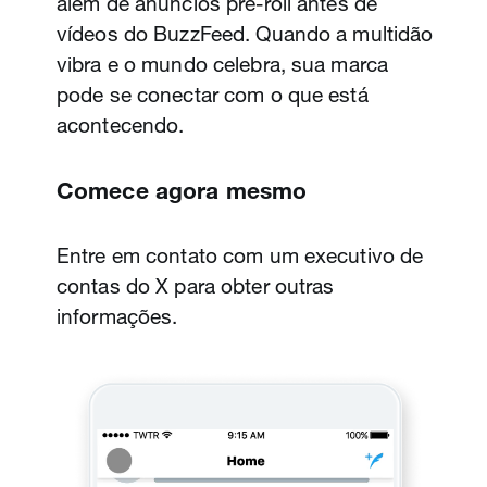
além de anúncios pre-roll antes de
website está sendo carregado.
vídeos do BuzzFeed. Quando a multidão
vibra e o mundo celebra, sua marca
Comece agora mesmo
pode se conectar com o que está
acontecendo.
Entre em contato com um X Client
Partner para obter mais informações ou
Comece agora mesmo
acesse
ads.twitter.com
.
Entre em contato com um executivo de
contas do X para obter outras
informações.