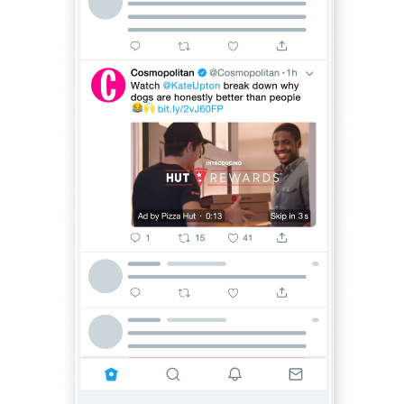
First View
Seu vídeo será visto pelos
consumidores logo que eles entrarem no
X.
Uma pesquisa recente do IPG
mostra
que o First View foi a execução de vídeo
mais efetiva em comparação ao anúncio
de uma plataforma de vídeos
concorrente, com aproximadamente o
dobro de reconhecimento induzido da