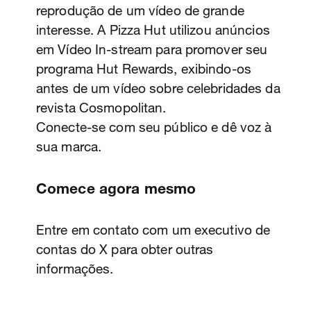
Vídeos Promovidos são nossa solução
reprodução de um vídeo de grande
verão o anúncio na TV tradicional. Uma
de anúncios mais eficaz e impulsionam
interesse. A Pizza Hut utilizou anúncios
marca veiculou uma campanha durante
as métricas e vendas de uma marca.
em Vídeo In-stream para promover seu
um evento esportivo mundial e usou o
Confie nesse formato testado e
programa Hut Rewards, exibindo-os
First View e os Assuntos Promovidos, e
comprovado, ou vá além e utilize as
antes de um vídeo sobre celebridades da
identificou um alcance incremental de
funções abaixo para atingir objetivos
revista Cosmopolitan.
22% no X, além dos resultados de sua
específicos.
Conecte-se com seu público e dê voz à
campanha na TV. Obtenha mais
sua marca.
visibilidade e cresça.
Comece agora mesmo
Comece agora mesmo
Comece agora mesmo
Entre em contato com um X Client
Partner para obter mais informações ou
Entre em contato com um executivo de
Entre em contato com um X Client
acesse
ads.twitter.com
.
contas do X para obter outras
Partner para obter mais informações.
informações.