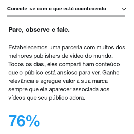
Conecte-se com o que está acontecendo
Pare, observe e fale.
Dê vida à sua história.
Agite a timeline com o First View do X.
Estabelecemos uma parceria com muitos dos
Em um mercado altamente competitivo, um
melhores publishers de vídeo do mundo.
storytelling estruturado ajuda a obter
Quando você precisa lançar um produto ou
Todos os dias, eles compartilham conteúdo
destaque. Com um vídeo no X, você pode
campanha, o First View garante visibilidade
que o público está ansioso para ver. Ganhe
contar a história da sua marca de maneira
em massa em um país segmentado. Obtenha
relevância e agregue valor à sua marca
elaborada e interativa na timeline. Segmente
propriedade exclusiva por 24 horas do espaço
sempre que ela aparecer associada aos
seu vídeo para os clientes mais interessados
de publicidade mais valioso do X: o topo da
vídeos que seu público adora.
na sua mensagem. Observe as métricas e
timeline.
vendas da sua marca dispararem.
76%
40%