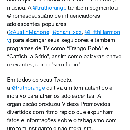
música. A
@truthorange
também segmentou
@nomesdeusuário de influenciadores
adolescentes populares
(
@AustinMahone
,
@charli_xcx
,
@FifthHarmon
y
) para alcançar seus seguidores e também
programas de TV como “Frango Robô” e
“Catfish: a Série”, assim como palavras-chave
relevantes, como "sem fumo".
Em todos os seus Tweets,
a
@truthorange
cultiva um tom autêntico e
incisivo para atrair os adolescentes. A
organização produziu Vídeos Promovidos
divertidos com ritmo rápido que expunham
fatos e informações sobre o tabagismo com
um tom instigante e não moralista.